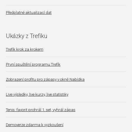
Předplatné aktualizací dat
Ukázky z Trefíku
Trefík krok za krokem
První spuštění programu Trefík
Zobrazení profitu pro zápasy v okně Nabídka
Live výsledky, live kurzy, live statistiky
Tenis: favorit prohrál 1. set, vyhrál zápas
Demoverze zdarma k vyzkoušení