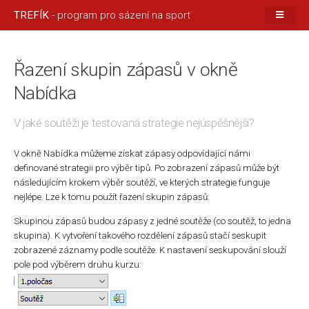
TREFÍK
- program pro sázení na sport
Řazení skupin zápasů v okně
Nabídka
V jaké soutěži je testovaná strategie nejúspěšnější?
V okně Nabídka můžeme získat zápasy odpovídající námi
definované strategii pro výběr tipů. Po zobrazení zápasů může být
následujícím krokem výběr soutěží, ve kterých strategie funguje
nejlépe. Lze k tomu použít řazení skupin zápasů.
Skupinou zápasů budou zápasy z jedné soutěže (co soutěž, to jedna
skupina). K vytvoření takového rozdělení zápasů stačí seskupit
zobrazené záznamy podle soutěže. K nastavení seskupování slouží
pole pod výběrem druhu kurzu: