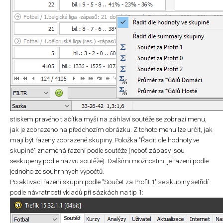
stiskem pravého tlačítka myši na záhlaví soutěže se zobrazí menu,
jak je zobrazeno na předchozím obrázku. Z tohoto menu lze určit, jak
mají být řazeny zobrazené skupiny. Položka "Řadit dle hodnoty ve
skupině" znamená řazení podle soutěže (neboť zápasy jsou
seskupeny podle názvu soutěže). Dalšími možnostmi je řazení podle
jednoho ze souhrnných výpočtů.
Po aktivaci řazení skupin podle "Součet za Profit 1" se skupiny setřídí
podle návratnosti vkladů při sázkách na tip 1: