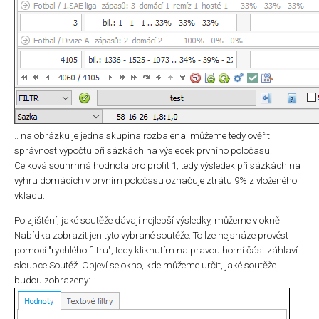
.. na obrázku je jedna skupina rozbalena, můžeme tedy ověřit
správnost výpočtu při sázkách na výsledek prvního poločasu.
Celková souhrnná hodnota pro profit 1, tedy výsledek při sázkách na
výhru domácích v prvním poločasu označuje ztrátu 9% z vloženého
vkladu.
Po zjištění, jaké soutěže dávají nejlepší výsledky, můžeme v okně
Nabídka zobrazit jen tyto vybrané soutěže. To lze nejsnáze provést
pomocí "rychlého filtru", tedy kliknutím na pravou horní část záhlaví
sloupce Soutěž. Objeví se okno, kde můžeme určit, jaké soutěže
budou zobrazeny: