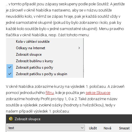
.. v tomto případě jsou zápasy seskupeny podle pole Soutěž. A jestliže
je zároveň v okně Nabídka nastaveno, aby se v názvu soutěže
neuvádělo kolo, v němž se zápas hraje, pak je každá soutěž vždy v
jedné samostatné skupině (pokud by bylo zobrazeno i kolo, pak by
každé kolo soutěže bylo v jedné samostatné skupině). Menu pravého
tlačítka v okně Nabídka, resp. část tohoto menu:
V okně Nabídka zobrazíme kurzy na výsledek 1. poločasu. A zároveň
pomocí jednoduchého
filtru
, kde je použita jen
sekce Sloupce
zobrazíme hodnoty Profit pro tipy 1, 0 a 2. Také zobrazíme název
soutěže a výsledek zvolené sázky (hodnoty s hvězdičkou), tedy v
našem případě výsledek 1. poločasu: