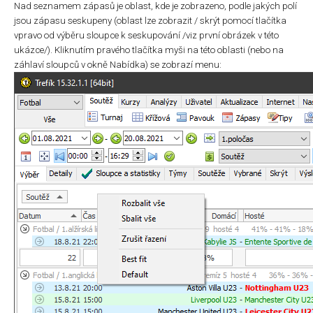
Nad seznamem zápasů je oblast, kde je zobrazeno, podle jakých polí
jsou zápasu seskupeny (oblast lze zobrazit / skrýt pomocí tlačítka
vpravo od výběru sloupce k seskupování /viz první obrázek v této
ukázce/). Kliknutím pravého tlačítka myši na této oblasti (nebo na
záhlaví sloupců v okně Nabídka) se zobrazí menu: