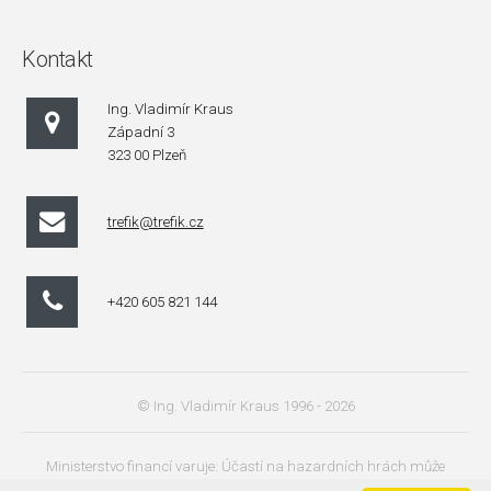
Kontakt
Ing. Vladimír Kraus
Západní 3
323 00 Plzeň
trefik@trefik.cz
+420 605 821 144
© Ing. Vladimír Kraus 1996 - 2026
Ministerstvo financí varuje: Účastí na hazardních hrách může
vzniknout závislost!