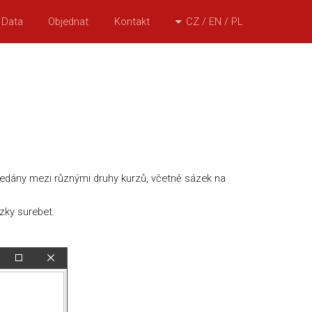
Data
Objednat
Kontakt
CZ / EN / PL
hledány mezi různými druhy kurzů, včetně sázek na
ázky surebet.