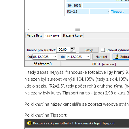
.. tedy zápas nejvyšší francouské fotbalové ligy hraný 9
Nalezen byl surebet ve výši 104,105% (tedy zisk 4,105%
Jde o sázku "
R2=2.5
", tedy počet rohů druhého týmu (h
Nalezeny byly kurzy
Tipsport na tip - (pod) 2,98
a kurz
B
Po kliknutí na název kanceláře se zobrazí webová st
Po kliknutí na Tipsport: