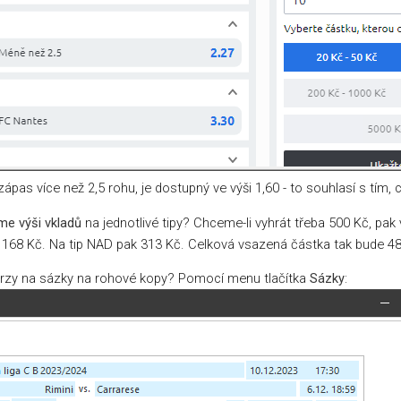
zápas více než 2,5 rohu, je dostupný ve výši 1,60 - to souhlasí s tím, 
me výši vkladů
na jednotlivé tipy? Chceme-li vyhrát třeba 500 Kč, pa
8 = 168 Kč. Na tip NAD pak 313 Kč. Celková vsazená částka tak bude 
 kurzy na sázky na rohové kopy? Pomocí menu tlačítka
Sázky
: