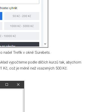
co našel Trefík v okně Surebets.
k vklad vypočteme podle dílčích kurzů tak, abychom
481 Kč, což je méně než vsazených 500 Kč.