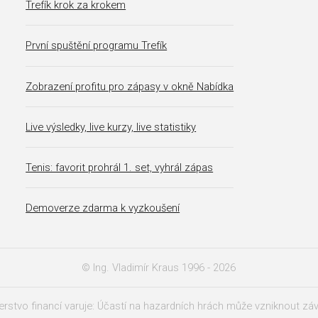
Trefík krok za krokem
První spuštění programu Trefík
Zobrazení profitu pro zápasy v okně Nabídka
Live výsledky, live kurzy, live statistiky
Tenis: favorit prohrál 1. set, vyhrál zápas
Demoverze zdarma k vyzkoušení
© Ing. Vladimír Kraus 1996 - 2026
erstvo financí varuje: Účastí na hazardních hrách může vzniknout záv