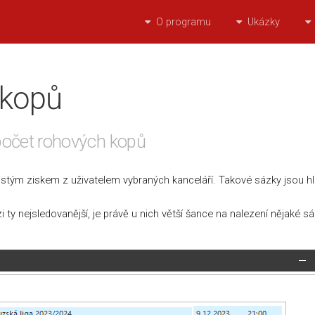
O programu
Ukázky
 kopů
počet rohových kopů
s jistým ziskem z uživatelem vybraných kanceláří. Takové sázky jsou 
y nejsledovanější, je právě u nich větší šance na nalezení nějaké s