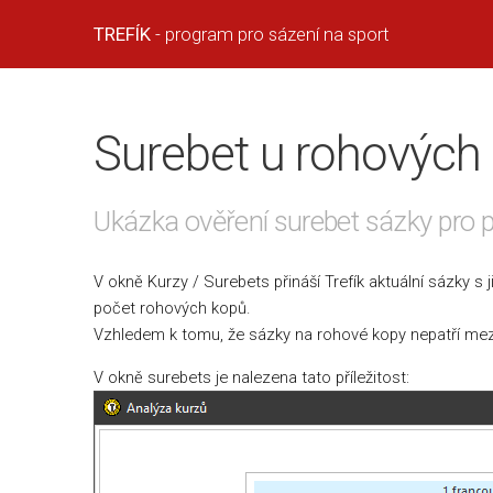
TREFÍK
- program pro sázení na sport
Surebet u rohových
Ukázka ověření surebet sázky pro 
V okně Kurzy / Surebets přináší Trefík aktuální sázky 
počet rohových kopů.
Vzhledem k tomu, že sázky na rohové kopy nepatří mezi t
V okně surebets je nalezena tato příležitost: