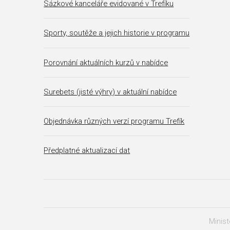
Sázkové kanceláře evidované v Trefíku
Sporty, soutěže a jejich historie v programu
Porovnání aktuálních kurzů v nabídce
Surebets (jisté výhry) v aktuální nabídce
Objednávka různých verzí programu Trefík
Předplatné aktualizací dat
Minist