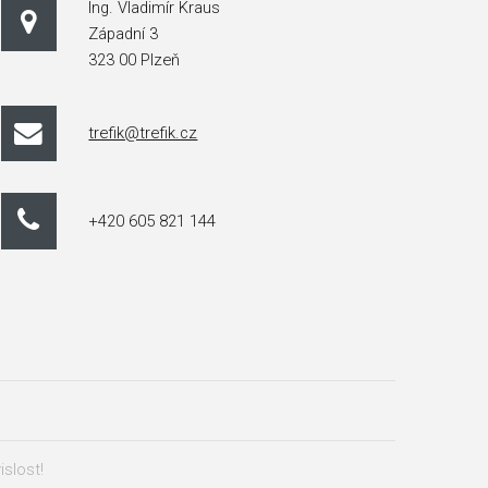
Ing. Vladimír Kraus
Západní 3
323 00 Plzeň
trefik@trefik.cz
+420 605 821 144
islost!