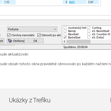
bude aktualizován.
 bude obsah tohoto okna pravidelně obnovován po každém načtení no
Ukázky z Trefíku