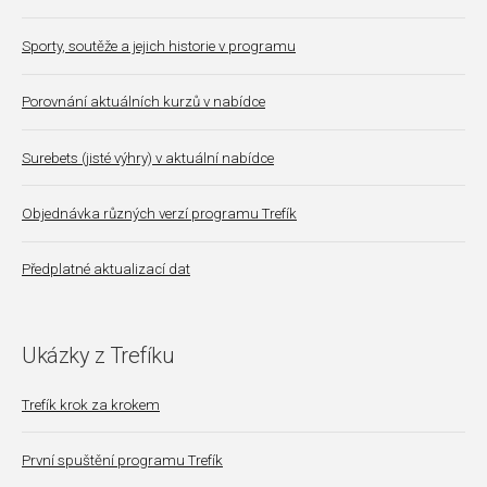
Sporty, soutěže a jejich historie v programu
Porovnání aktuálních kurzů v nabídce
Surebets (jisté výhry) v aktuální nabídce
Objednávka různých verzí programu Trefík
Předplatné aktualizací dat
Ukázky z Trefíku
Trefík krok za krokem
První spuštění programu Trefík