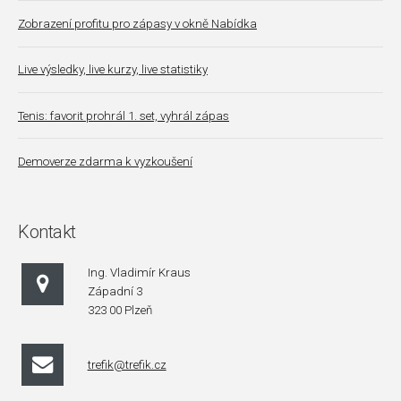
Zobrazení profitu pro zápasy v okně Nabídka
Live výsledky, live kurzy, live statistiky
Tenis: favorit prohrál 1. set, vyhrál zápas
Demoverze zdarma k vyzkoušení
Kontakt
Ing. Vladimír Kraus
Západní 3
323 00 Plzeň
trefik@trefik.cz