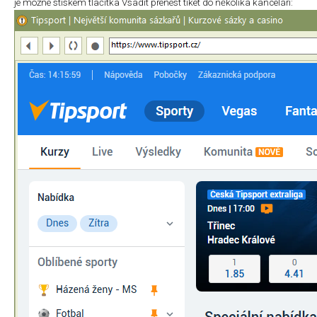
je možné stiskem tlačítka Vsadit přenést tiket do několika kanceláří: