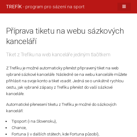
TREFÍK
- program pro sázení na sport
Příprava tiketu na webu sázkových
kanceláří
Tiket z Trefíku na web kanceláře jediným tlačítkem
Z Trefíku je možné automaticky přenést připravený tiket na web
vybrané sázkové kanceláře. Následně se na webu kanceláře můžete
přihlásit na svoje konto a tiket vsadit. Jedná se o unikátně rychlou
cestu, jak vybrané zápasy z Trefíku přenést do vaší sázkové
kanceláře.
Automatické přenesení tiketu z Trefíku je možné do sázkových
kanceláří:
Tipsport (i na Slovensku),
Chance,
Fortuna (i v dalších státech, kde Fortuna působí),