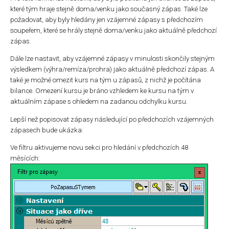
které tým hraje stejně doma/venku jako současný zápas. Také lze
požadovat, aby byly hledány jen vzájemné zápasy s předchozím
soupeřem, které se hrály stejně doma/venku jako aktuálně předchozí
zápas.
Dále lze nastavit, aby vzájemné zápasy v minulosti skončily stejným
výsledkem (výhra/remíza/prohra) jako aktuálně předchozí zápas. A
také je možné omezit kurs na tým u zápasů, z nichž je počítána
bilance. Omezení kursu je bráno vzhledem ke kursu na tým v
aktuálním zápase s ohledem na zadanou odchylku kursu.
Lepší než popisovat zápasy následující po předchozích vzájemných
zápasech bude ukázka:
Ve filtru aktivujeme novu sekci pro hledání v předchozích 48
měsících: