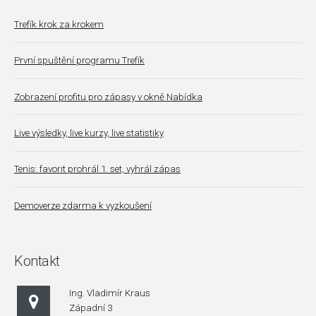
Trefík krok za krokem
První spuštění programu Trefík
Zobrazení profitu pro zápasy v okně Nabídka
Live výsledky, live kurzy, live statistiky
Tenis: favorit prohrál 1. set, vyhrál zápas
Demoverze zdarma k vyzkoušení
Kontakt
Ing. Vladimír Kraus
Západní 3