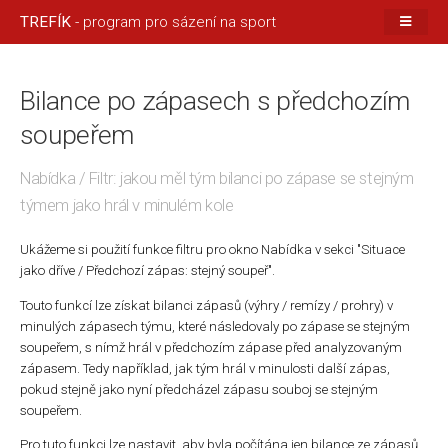
TREFÍK
- program pro sázení na sport
Bilance po zápasech s předchozím
soupeřem
Nabídka / Filtr: jakou měl tým bilanci po zápase se stejným
týmem jako hrál v minulém kole
Ukážeme si použití funkce filtru pro okno Nabídka v sekci "Situace
jako dříve / Předchozí zápas: stejný soupeř".
Touto funkcí lze získat bilanci zápasů (výhry / remízy / prohry) v
minulých zápasech týmu, které následovaly po zápase se stejným
soupeřem, s nímž hrál v předchozím zápase před analyzovaným
zápasem. Tedy například, jak tým hrál v minulosti další zápas,
pokud stejně jako nyní předcházel zápasu souboj se stejným
soupeřem.
Pro tuto funkci lze nastavit, aby byla počítána jen bilance ze zápasů,