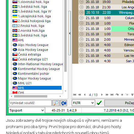
Jsou zobrazeny dvě trojice nových sloupců s výhrami, remízami a
prohrami pro oba týmy. První trojice pro domácí, druhá pro hosty.
Následují pořadí v tabulce předchozích soupeřů obou týmů.