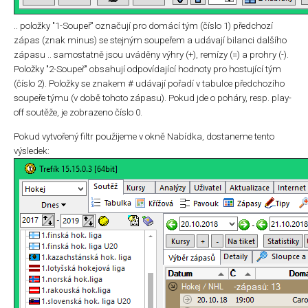
.. položky "1-Soupeř" označují pro domácí tým (číslo 1) předchozí
zápas (znak minus) se stejným soupeřem a udávají bilanci dalšího
zápasu .. samostatně jsou uváděny výhry (+), remízy (=) a prohry (-).
Položky "2-Soupeř" obsahují odpovídající hodnoty pro hostující tým
(číslo 2). Položky se znakem # udávají pořadí v tabulce předchozího
soupeře týmu (v době tohoto zápasu). Pokud jde o poháry, resp. play-
off soutěže, je zobrazeno číslo 0.
Pokud vytvořený filtr použijeme v okně Nabídka, dostaneme tento
výsledek: