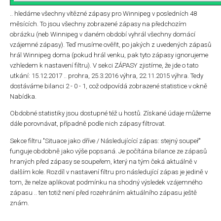
.. hledáme všechny vítězné zápasy pro Winnipeg v posledních 48
měsících. To jsou všechny zobrazené zápasy na předchozím
obrázku (neb Winnipeg v daném období vyhrál všechny domácí
vzájemné zápasy). Teď musíme ověřit, po jakých z uvedených zápasů
hrál Winnipeg doma (pokud hrál venku, pak tyto zápasy ignorujeme
vzhledem k nastavení filtru). V sekci ZÁPASY zjistíme, že jde o tato
utkání: 15.12.2017 .. prohra, 25.3.2016 výhra, 22.11.2015 výhra. Tedy
dostáváme bilanci 2 - 0 - 1, což odpovídá zobrazené statistice v okně
Nabídka.
Obdobné statistiky jsou dostupné též u hostů. Získané údaje můžeme
dále porovnávat, případně podle nich zápasy filtrovat.
Sekce filtru "Situace jako dříve / Následujícící zápas: stejný soupeř"
funguje obdobně jako výše popsaná. Je počítána bilance ze zápasů
hraných před zápasy se soupeřem, který na tým čeká aktuálně v
dalším kole. Rozdíl v nastavení filtru pro následující zápas je jedině v
tom, že nelze aplikovat podmínku na shodný výsledek vzájemného
zápasu .. ten totiž není před rozehráním aktuálního zápasu ještě
znám.