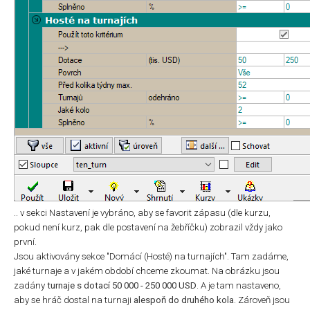
.. v sekci Nastavení je vybráno, aby se favorit zápasu (dle kurzu,
pokud není kurz, pak dle postavení na žebříčku) zobrazil vždy jako
první.
Jsou aktivovány sekce "Domácí (Hosté) na turnajích". Tam zadáme,
jaké turnaje a v jakém období chceme zkoumat. Na obrázku jsou
zadány
turnaje s dotací 50 000 - 250 000 USD
. A je tam nastaveno,
aby se hráč dostal na turnaji
alespoň do druhého kola
. Zároveň jsou