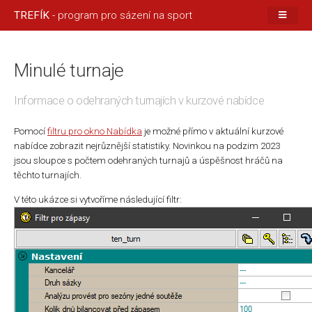
TREFÍK
- program pro sázení na sport
Minulé turnaje
Informace o odehraných turnajích v kurzové nabídce
Pomocí
filtru pro okno Nabídka
je možné přímo v aktuální kurzové
nabídce zobrazit nejrůznější statistiky. Novinkou na podzim 2023
jsou sloupce s počtem odehraných turnajů a úspěšnost hráčů na
těchto turnajích.
V této ukázce si vytvoříme následující filtr: