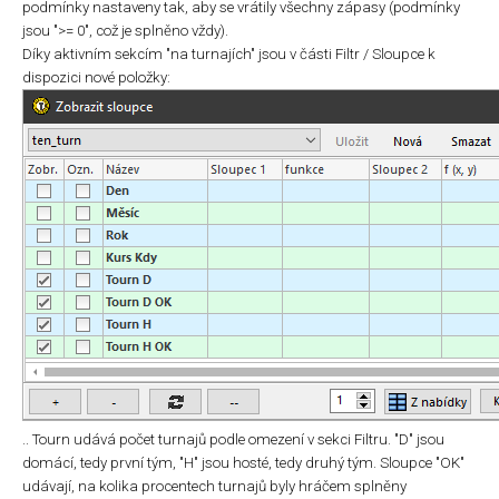
podmínky nastaveny tak, aby se vrátily všechny zápasy (podmínky
jsou ">= 0", což je splněno vždy).
Díky aktivním sekcím "na turnajích" jsou v části Filtr / Sloupce k
dispozici nové položky:
.. Tourn udává počet turnajů podle omezení v sekci Filtru. "D" jsou
domácí, tedy první tým, "H" jsou hosté, tedy druhý tým. Sloupce "OK"
udávají, na kolika procentech turnajů byly hráčem splněny