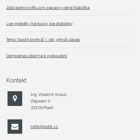
Zobrazení profitu pro zápasy v okně Nabídka
Live výsledky, live kurzy, live statistiky
Tenis: favorit prohrál 1. set, vyhrál zápas
Demoverze zdarma k vyzkoušení
Kontakt
Ing. Vladimír Kraus
Západní 3
323 00 Plzeň
trefik@trefik.cz