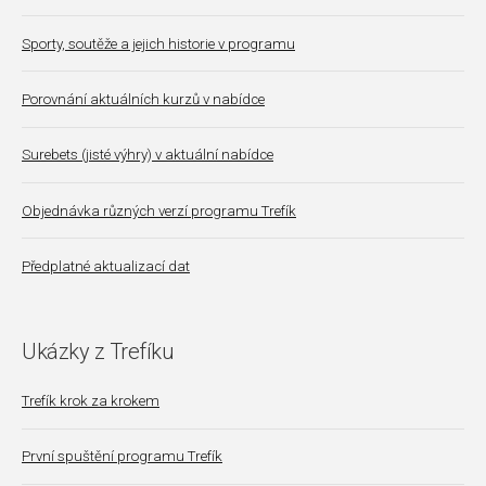
Sporty, soutěže a jejich historie v programu
Porovnání aktuálních kurzů v nabídce
Surebets (jisté výhry) v aktuální nabídce
Objednávka různých verzí programu Trefík
Předplatné aktualizací dat
Ukázky z Trefíku
Trefík krok za krokem
První spuštění programu Trefík