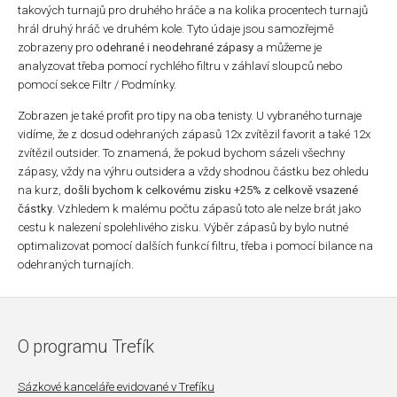
takových turnajů pro druhého hráče a na kolika procentech turnajů
hrál druhý hráč ve druhém kole. Tyto údaje jsou samozřejmě
zobrazeny pro
odehrané i neodehrané zápasy
a můžeme je
analyzovat třeba pomocí rychlého filtru v záhlaví sloupců nebo
pomocí sekce Filtr / Podmínky.
Zobrazen je také profit pro tipy na oba tenisty. U vybraného turnaje
vidíme, že z dosud odehraných zápasů 12x zvítězil favorit a také 12x
zvítězil outsider. To znamená, že pokud bychom sázeli všechny
zápasy, vždy na výhru outsidera a vždy shodnou částku bez ohledu
na kurz,
došli bychom k celkovému zisku +25% z celkově vsazené
částky
. Vzhledem k malému počtu zápasů toto ale nelze brát jako
cestu k nalezení spolehlivého zisku. Výběr zápasů by bylo nutné
optimalizovat pomocí dalších funkcí filtru, třeba i pomocí bilance na
odehraných turnajích.
O programu Trefík
Sázkové kanceláře evidované v Trefíku