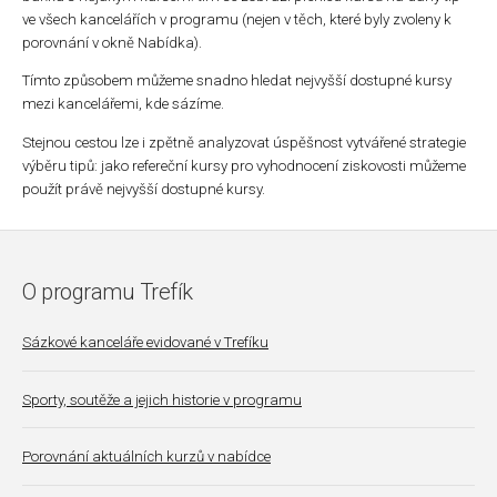
ve všech kancelářích v programu (nejen v těch, které byly zvoleny k
porovnání v okně Nabídka).
Tímto způsobem můžeme snadno hledat nejvyšší dostupné kursy
mezi kancelářemi, kde sázíme.
Stejnou cestou lze i zpětně analyzovat úspěšnost vytvářené strategie
výběru tipů: jako refereční kursy pro vyhodnocení ziskovosti můžeme
použít právě nejvyšší dostupné kursy.
O programu Trefík
Sázkové kanceláře evidované v Trefíku
Sporty, soutěže a jejich historie v programu
Porovnání aktuálních kurzů v nabídce