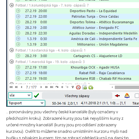
.. porovnávány jsou všechny české kanceláře (byly označeny v
předchozím kroku). Zobrazené kursy jsou tak nejvyššími kursy z
určené množiny kanceláří (kursy jsou pro odlišení zobrazeny
kurzivou). Ověřit to můžeme snadno umístěním kurzoru myši nad
buňku s nějakým kursem: tím se zobrazí přehled kursů na daný tip