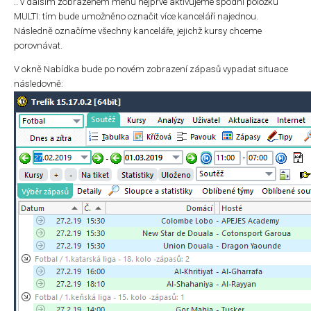
.. v dalším zobrazeném menu nejprve aktivujeme spodní položku
MULTI: tím bude umožněno označit více kanceláří najednou.
Následně označíme všechny kanceláře, jejichž kursy chceme
porovnávat.
V okně Nabídka bude po novém zobrazení zápasů vypadat situace
následovně: