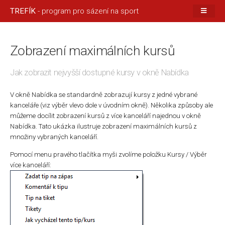
TREFÍK
- program pro sázení na sport
Zobrazení maximálních kursů
Jak zobrazit nejvyšší dostupné kursy v okně Nabídka
V okně Nabídka se standardně zobrazují kursy z jedné vybrané
kanceláře (viz výběr vlevo dole v úvodním okně). Několika způsoby ale
můžeme docílit zobrazení kursů z více kanceláří najednou v okně
Nabídka. Tato ukázka ilustruje zobrazení maximálních kursů z
množiny vybraných kanceláří.
Pomocí menu pravého tlačítka myši zvolíme položku Kursy / Výběr
více kanceláří: