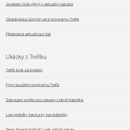
Surebets (jisté výhry) v aktuální nabídce
Objednávka různých verzí programu Trefík
Předplatné aktualizací dat
Ukázky z Trefíku
Trefík krok za krokem
První spuštění programu Trefík
Zobrazení profitu pro zápasy v okně Nabídka
Live výsledky, live kurzy, live statistiky
Tenis: favorit prohrál 1. set, vyhrál zápas