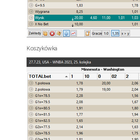
Koszykówka