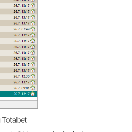
 Totalbet