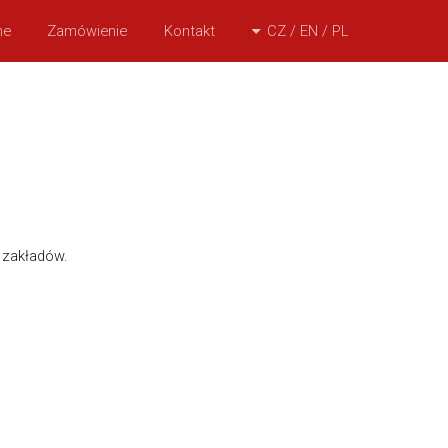
ne
Zamówienie
Kontakt
CZ / EN / PL
 zakładów.