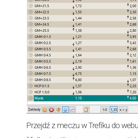
Przejdź z meczu w Trefíku do webu