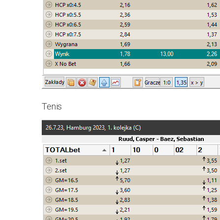
Tenis