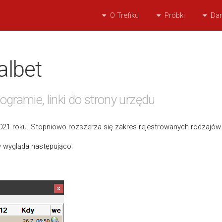
O Trefíku
Próbki
Da
albet
ogramie, linki do strony urzędu
 2021 roku. Stopniowo rozszerza się zakres rejestrowanych rodzajów
 wygląda następująco: