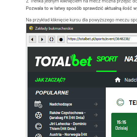
Z Trefíka jednym kliknięciem na mecz można przejść d
Pozwala to w łatwy sposób sprawdzić aktualną ilość 
Na przykład kliknięcie kursu dla powyższego meczu sp