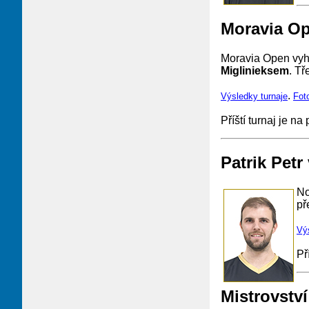
Moravia Op
Moravia Open vyh
Miglinieksem
. Tř
.
Výsledky turnaje
Foto
Příští turnaj je n
Patrik Petr
No
př
Vý
Př
Mistrovstv