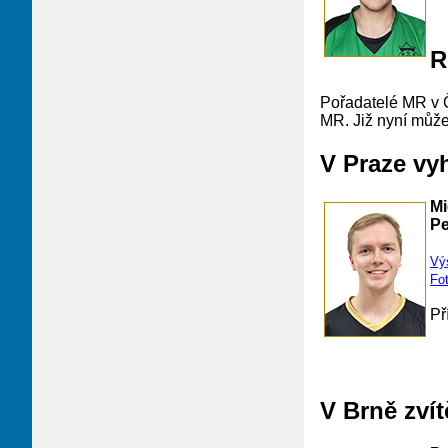
R
Pořadatelé MR v Č
MR. Již nyní můž
V Praze vy
Mi
Pe
Vý
Fot
Př
V Brně zvít