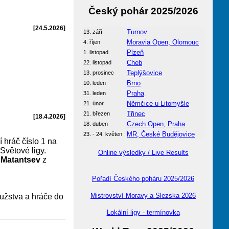
Český pohár 2025/2026
[24.5.2026]
Turnov
13. září
Moravia Open, Olomouc
4. říjen
Plzeň
1. listopad
Cheb
22. listopad
Teplýšovice
13. prosinec
Brno
10. leden
Praha
31. leden
Němčice u Litomyšle
21. únor
Třinec
21. březen
[18.4.2026]
Czech Open, Praha
18. duben
MR, České Budějovice
23. - 24. květen
 hráč číslo 1 na
Světové ligy.
Online výsledky / Live Results
 Matantsev
z
Pořadí Českého poháru 2025/2026
Mistrovství Moravy a Slezska 2026
užstva a hráče do
Lokální ligy - termínovka