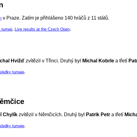
n
v Praze. Zatím je přihlášeno 140 hráčů z 11 států.
n
,
.
turnaji
Live results at the Czech Open
chal Hvižď
zvítězil v Třinci. Druhý byl
Michal Kobrle
a třetí
Pat
.
sledky turnaje
ěmčice
ří Chylík
zvítězil v Němčicích. Druhý byl
Patrik Petr
a třetí
Micha
.
sledky turnaje