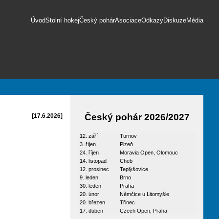
Úvod
Stolní hokej
Český pohár
Asociace
Odkazy
Diskuze
Média
Český pohár 2026/2027
[17.6.2026]
12. září
Turnov
3. říjen
Plzeň
24. říjen
Moravia Open, Olomouc
14. listopad
Cheb
12. prosinec
Teplýšovice
9. leden
Brno
30. leden
Praha
20. únor
Němčice u Litomyšle
20. březen
Třinec
17. duben
Czech Open, Praha