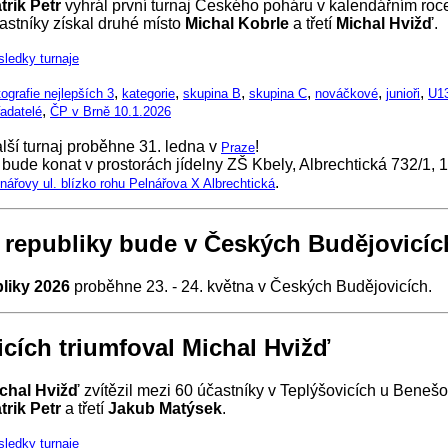
trik Petr
vyhrál první turnaj Českého poháru v kalendářním roc
astníky získal druhé místo
Michal Kobrle
a třetí
Michal Hvižď
.
sledky turnaje
,
,
,
,
,
,
ografie nejlepších 3
kategorie
skupina B
skupina C
nováčkové
junioři
U1
,
adatelé
ČP v Brně 10.1.2026
lší turnaj proběhne 31. ledna v
!
Praze
bude konat v prostorách jídelny ZŠ Kbely, Albrechtická 732/1, 
.
lnářovy ul. blízko rohu Pelnářova X Albrechtická
í republiky bude v Českých Budějovicíc
bliky 2026
proběhne 23. - 24. května v Českých Budějovicích.
icích triumfoval Michal Hvižď
chal Hvižď
zvítězil mezi 60 účastníky v Teplýšovicích u Benešo
trik Petr
a třetí
Jakub Matýsek
.
sledky turnaje