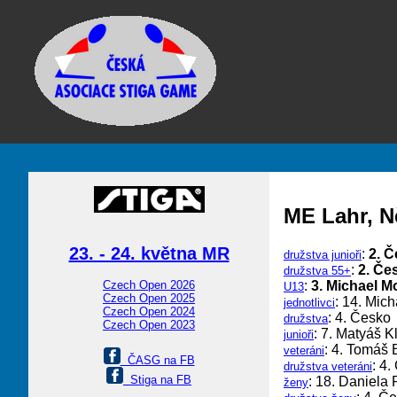
ME Lahr, 
23. - 24. května MR
:
2. 
družstva junioři
:
2. Če
družstva 55+
:
3. Michael M
Czech Open 2026
U13
Czech Open 2025
: 14. Mich
jednotlivci
Czech Open 2024
: 4. Česko
družstva
Czech Open 2023
: 7. Matyáš K
junioři
: 4. Tomáš 
veteráni
ČASG na FB
: 4
družstva veteráni
Stiga na FB
: 18. Daniela
ženy