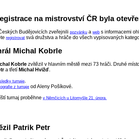
egistrace na mistrovství ČR byla otevř
eských Budějovicích zveřejnili
a
s informacemi oh
pozvánku
web
ete
svá družstva a hráče do všech vypisovaných kategor
registrovat
hrál Michal Kobrle
chal Kobrle
zvítězil v hlavním městě mezi 73 hráči. Druhé míst
tr
a třetí
Michal Hvižď
.
.
sledky turnaje
od Aleny Pošíkové.
ografie z turnaje
íští turnaj proběhne
v Němčicích u Litomyšle 21. února.
ězil Patrik Petr