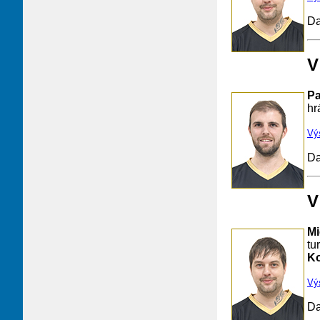
Da
V
Pa
hr
Vý
Da
V
Mi
tu
Ko
Vý
Da