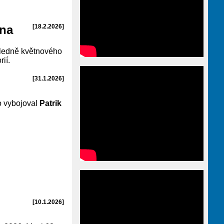
ena
[18.2.2026]
ledně květnového
ií.
[31.1.2026]
o vybojoval
Patrik
[10.1.2026]