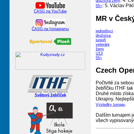
: 4. Č
družstva ženy
: 5. Václav Pik
55+
ČASG na YouTube
MR v Český
ČASG na Instagramu
jednotlivci
družstva
junioři
veteráni
ženy
U13
55+
Czech Open
Počtvrté za sebou
žebříčku ITHF tak 
Druhé místo získal
Světový žebříček
Ukrajiny. Nejlepš
.
Výsledky turnaje
Dalším turnajem 
všech vypisovanýc