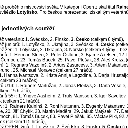
 proběhlo mistrovství světa. V kategorii Open získal titul
Raine
zvítězilo
Lotyšsko
. Pro českou reprezentaci získal tým veterán
 jednotlivých soutěží
ž veteránů: 1. Švédsko, 2. Finsko,
3. Česko
(celkem 8 týmů),
ž juniorů: 1. Lotyšsko, 2. Ukrajina, 3. Švédsko,
4. Česko
(celke
ž žen: 1. Lotyšsko, 2. Ukrajina, 3. Norsko (celkem 4 týmy – bez
ánů: 1. Herman Steen, 2. Peter Östlund, 3. Bjarne Axelsen, 12.
 Černoch, 23. Tomáš Bucek, 25. Pavel Plešák, 28. Aleš Krejza (
rů: 1. Regnars Vazolinš, 2. Arturs Zasurcevs, 3. Artem Matantsev
runcl, 25. Michael Moravec (celkem 27 hráčů),
1. Hanna Ivantsova, 2. Krista Annija Lagzdina, 3. Darja Hrustalj
(celkem 23 hráček),
rů U13: 1. Rainers Martužan, 2. Jonas Pleikys, 3. Darta Vesele,
lkem 15 hráčů),
ánů 55+: 1. Yngve Aasheim, 2. Truls Mansson, 3. Igor Saveljev, 4
k (celkem 21 hráčů),
 1. Rainers Kalninš, 2. Roni Nuttunen, 3. Evgeniy Matantsev, 11
e, 20. Jiří Chylík, 28. Martin Maděra, 29. Jakub Matýsek, 77. Da
noch, 81. Tomáš Bucek, 83. Pavel Plešák, 85. Václav Pikl, 92. A
ek (celkem 115 hráčů),
ěž OPEN týmů: 1. Lotyšsko, 2. Švédsko, 3. Finsko,
5. Česko
(ce