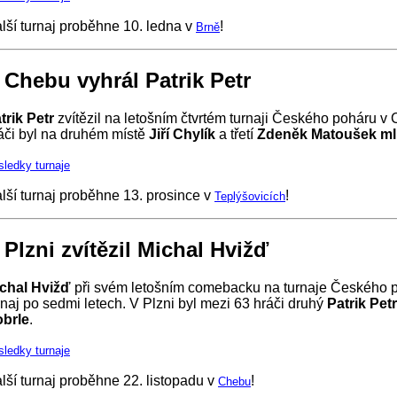
lší turnaj proběhne 10. ledna v
!
Brně
 Chebu vyhrál Patrik Petr
trik Petr
zvítězil na letošním čtvrtém turnaji Českého poháru v
áči byl na druhém místě
Jiří Chylík
a třetí
Zdeněk Matoušek ml
sledky turnaje
lší turnaj proběhne 13. prosince v
!
Teplýšovicích
 Plzni zvítězil Michal Hvižď
chal Hvižď
při svém letošním comebacku na turnaje Českého p
rnaj po sedmi letech. V Plzni byl mezi 63 hráči druhý
Patrik Petr
brle
.
sledky turnaje
lší turnaj proběhne 22. listopadu v
!
Chebu