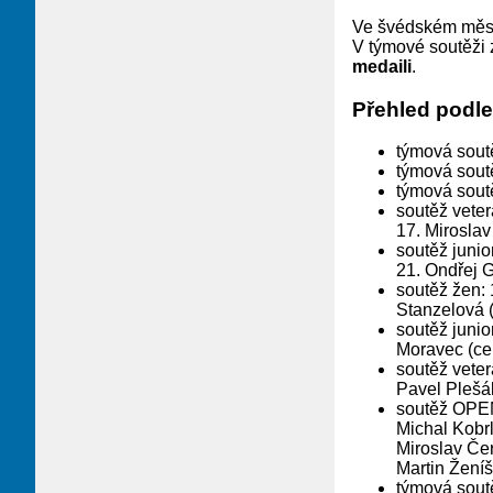
Ve švédském městě
V týmové soutěži 
medaili
.
Přehled podle
týmová soutě
týmová soutě
týmová soutě
soutěž veter
17. Miroslav
soutěž junio
21. Ondřej G
soutěž žen: 
Stanzelová 
soutěž junio
Moravec (ce
soutěž veter
Pavel Plešá
soutěž OPEN:
Michal Kobrl
Miroslav Čer
Martin Ženíš
týmová sout