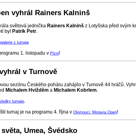
en vyhrál Rainers Kalninš
rála světová jednička
Rainers Kalninš
z Lotyšska před svým 
etí byl
Patrik Petr
.
galerie z turnaje
a programu 1. listopadu v
!
Plzni
 vyhrál v Turnově
vou sezónu Českého poháru zahájilo v Turnově 44 hráčů. Vyh
ed
Michalem Hvižděm
a
Michalem Kobrlem
.
.
sledky turnaje
íští turnaj je na programu 4. října v
!
Olomouci: Moravia Open
í světa, Umea, Švédsko