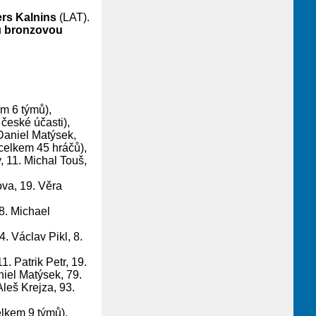
rs Kalnins
(LAT).
ů
bronzovou
m 6 týmů),
 české účasti),
 Daniel Matýsek,
celkem 45 hráčů),
, 11. Michal Touš,
ova, 19. Věra
 8. Michael
. Václav Pikl, 8.
. Patrik Petr, 19.
niel Matýsek, 79.
leš Krejza, 93.
lkem 9 týmů).