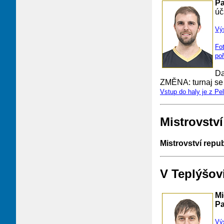
Pa
úč
Vý
Fot
poř
Da
ZMĚNA: turnaj se 
Vstup do haly je z Pe
Mistrovstv
Mistrovství repu
V Teplýšov
Mi
Pa
Vý