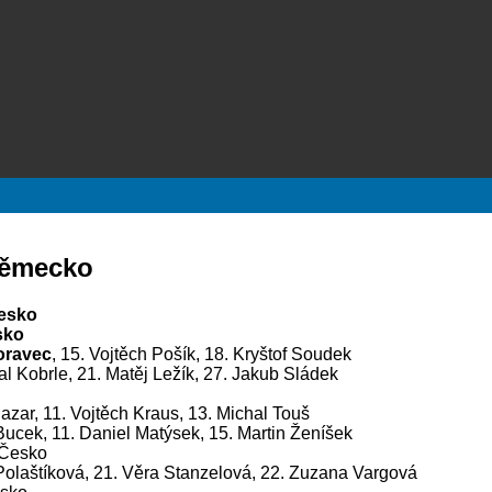
Německo
Česko
sko
oravec
, 15. Vojtěch Pošík, 18. Kryštof Soudek
al Kobrle, 21. Matěj Ležík, 27. Jakub Sládek
lazar, 11. Vojtěch Kraus, 13. Michal Touš
Bucek, 11. Daniel Matýsek, 15. Martin Ženíšek
. Česko
 Polaštíková, 21. Věra Stanzelová, 22. Zuzana Vargová