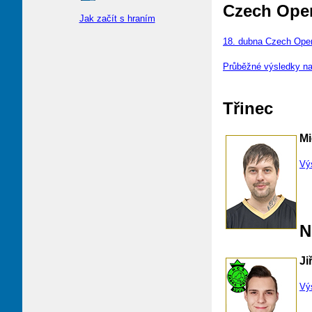
Czech Ope
Jak začít s hraním
18. dubna Czech Ope
Průběžné výsledky na 
Třinec
Mi
Vý
N
Ji
Vý