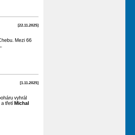
[22.11.2025]
 Chebu. Mezi 66
.
.
[1.11.2025]
oháru vyhrál
a třetí
Michal