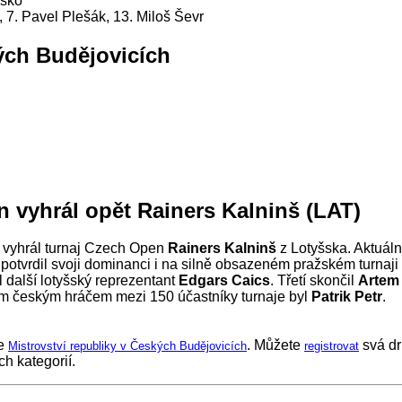
esko
l, 7. Pavel Plešák, 13. Miloš Ševr
ch Budějovicích
 vyhrál opět Rainers Kalninš (LAT)
 vyhrál turnaj Czech Open
Rainers Kalninš
z Lotyšska. Aktuální
potvrdil svoji dominanci i na silně obsazeném pražském turnaji 
 další lotyšský reprezentant
Edgars Caics
. Třetí skončil
Artem
ím českým hráčem mezi 150 účastníky turnaje byl
Patrik Petr
.
je
. Můžete
svá dr
Mistrovství republiky v Českých Budějovicích
registrovat
h kategorií.