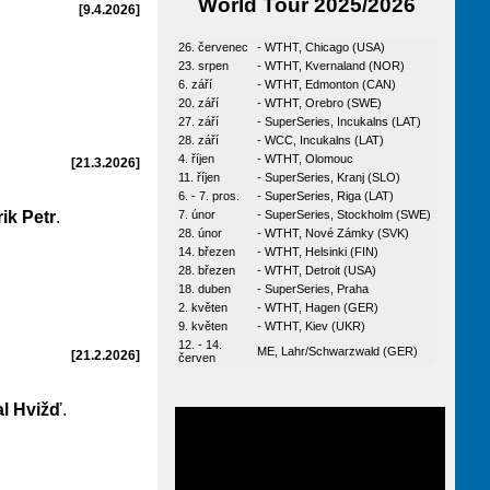
World Tour 2025/2026
[9.4.2026]
26. červenec
- WTHT, Chicago (USA)
23. srpen
- WTHT, Kvernaland (NOR)
6. září
- WTHT, Edmonton (CAN)
20. září
- WTHT, Orebro (SWE)
27. září
- SuperSeries, Incukalns (LAT)
28. září
- WCC, Incukalns (LAT)
4. říjen
- WTHT, Olomouc
[21.3.2026]
11. říjen
- SuperSeries, Kranj (SLO)
6. - 7. pros.
- SuperSeries, Riga (LAT)
rik Petr
.
7. únor
- SuperSeries, Stockholm (SWE)
28. únor
- WTHT, Nové Zámky (SVK)
14. březen
- WTHT, Helsinki (FIN)
28. březen
- WTHT, Detroit (USA)
18. duben
- SuperSeries, Praha
2. květen
- WTHT, Hagen (GER)
9. květen
- WTHT, Kiev (UKR)
12. - 14.
ME, Lahr/Schwarzwald (GER)
[21.2.2026]
červen
l Hvižď
.