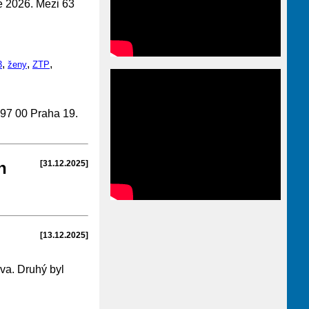
e 2026. Mezi 63
,
,
,
3
ženy
ZTP
197 00 Praha 19.
h
[31.12.2025]
[13.12.2025]
va. Druhý byl